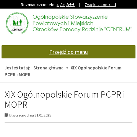
A++
Rozmiar czcionek:
A+
|
Zwiększ kontrast
A
Przejdź
Przejdź
do
do
głównej
wyszukiwarki
treści
Przejdź do menu
Jesteś tutaj:
Strona główna
»
XIX Ogólnopolskie Forum
PCPR i MOPR
XIX Ogólnopolskie Forum PCPR i
MOPR
Utworzono dnia 31.01.2025